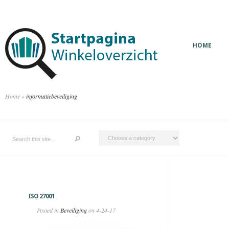
HOME
Home
»
informatiebeveiliging
ISO 27001
Posted in
Beveiliging
on 4-24-17