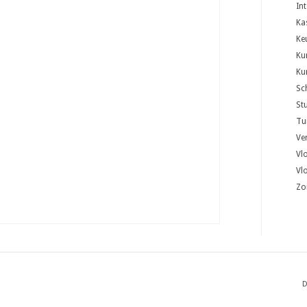
In
Ka
Ke
Ku
Ku
Sc
St
Tu
Ver
Vl
Vl
Zo
D