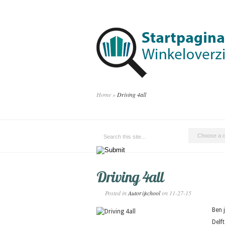
Home
»
Driving 4all
Driving 4all
Posted in
Autorijschool
on 11-27-15
Ben j
Delf