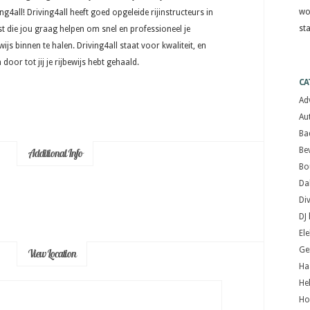
wo
ing4all! Driving4all heeft goed opgeleide rijinstructeurs in
st
st die jou graag helpen om snel en professioneel je
wijs binnen te halen. Driving4all staat voor kwaliteit, en
door tot jij je rijbewijs hebt gehaald.
CA
Ad
Au
Ba
Bev
Additional Info
Bo
Da
Di
DJ
El
Ge
View Location
Ha
He
Ho