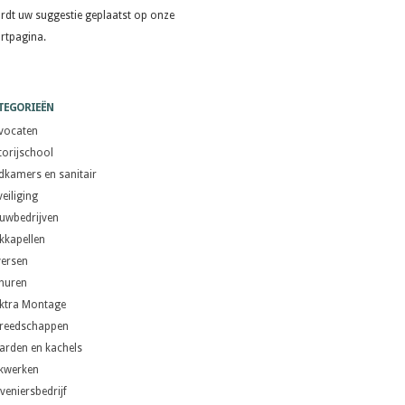
rdt uw suggestie geplaatst op onze
artpagina.
TEGORIEËN
vocaten
torijschool
dkamers en sanitair
eiliging
uwbedrijven
kkapellen
versen
 huren
ektra Montage
reedschappen
arden en kachels
kwerken
veniersbedrijf