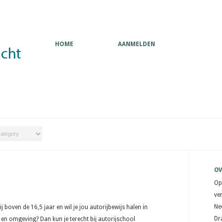
HOME
AANMELDEN
OV
Op
ve
Ne
ij boven de 16,5 jaar en wil je jou autorijbewijs halen in
Dr
t en omgeving? Dan kun je terecht bij autorijschool