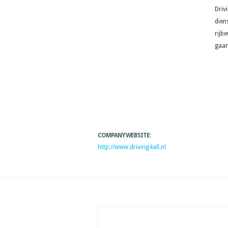
Driv
dien
rijbe
gaan 
COMPANY WEBSITE:
http://www.driving4all.nl