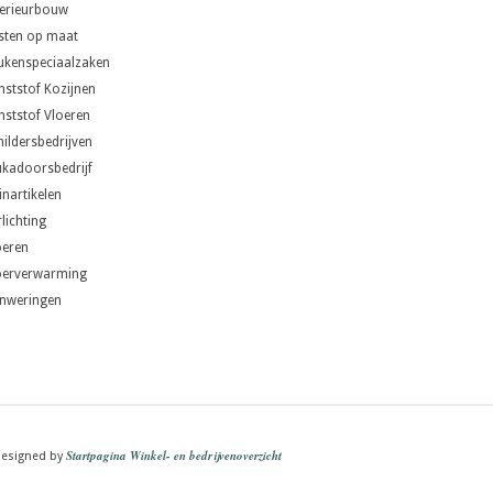
terieurbouw
sten op maat
ukenspeciaalzaken
nststof Kozijnen
nststof Vloeren
hildersbedrijven
ukadoorsbedrijf
inartikelen
lichting
oeren
oerverwarming
nweringen
Startpagina Winkel- en bedrijvenoverzicht
esigned by