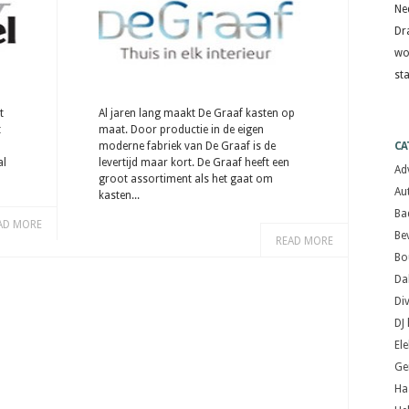
Ne
Dr
wo
st
t
Al jaren lang maakt De Graaf kasten op
t
maat. Door productie in de eigen
moderne fabriek van De Graaf is de
CA
al
levertijd maar kort. De Graaf heeft een
Ad
groot assortiment als het gaat om
Au
kasten...
Ba
AD MORE
Bev
READ MORE
Bo
Da
Di
DJ
El
Ge
Ha