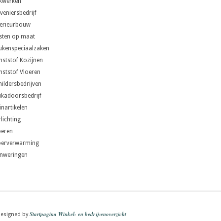
kwerken
veniersbedrijf
terieurbouw
sten op maat
ukenspeciaalzaken
nststof Kozijnen
nststof Vloeren
hildersbedrijven
ukadoorsbedrijf
inartikelen
lichting
oeren
oerverwarming
nweringen
Startpagina Winkel- en bedrijvenoverzicht
esigned by