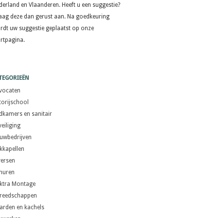
derland en Vlaanderen. Heeft u een suggestie?
aag deze dan gerust aan. Na goedkeuring
rdt uw suggestie geplaatst op onze
artpagina.
TEGORIEËN
vocaten
torijschool
dkamers en sanitair
eiliging
uwbedrijven
kkapellen
versen
 huren
ektra Montage
reedschappen
arden en kachels