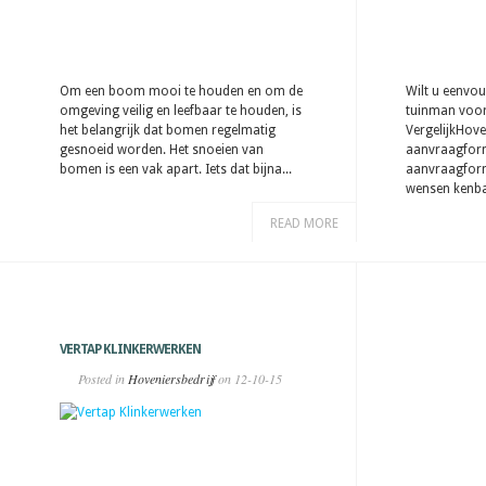
Om een boom mooi te houden en om de
Wilt u eenvou
omgeving veilig en leefbaar te houden, is
tuinman voor
het belangrijk dat bomen regelmatig
VergelijkHove
gesnoeid worden. Het snoeien van
aanvraagformu
bomen is een vak apart. Iets dat bijna...
aanvraagform
wensen kenba
READ MORE
VERTAP KLINKERWERKEN
Posted in
Hoveniersbedrijf
on 12-10-15