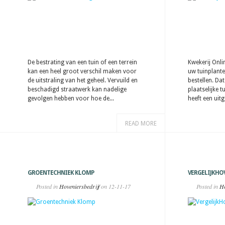
De bestrating van een tuin of een terrein
Kwekerij Onli
kan een heel groot verschil maken voor
uw tuinplante
de uitstraling van het geheel. Vervuild en
bestellen. Dat
beschadigd straatwerk kan nadelige
plaatselijke 
gevolgen hebben voor hoe de...
heeft een uitg
READ MORE
GROENTECHNIEK KLOMP
VERGELIJKHO
Posted in
Hoveniersbedrijf
on 12-11-17
Posted in
Ho