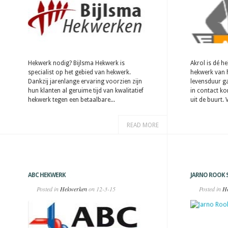
Hekwerk nodig? Bijlsma Hekwerk is
Akrol is dé h
specialist op het gebied van hekwerk.
hekwerk van h
Dankzij jarenlange ervaring voorzien zijn
levensduur ga
hun klanten al geruime tijd van kwalitatief
in contact k
hekwerk tegen een betaalbare...
uit de buurt.
READ MORE
ABC HEKWERK
JARNO ROOK 
Posted in
Hekwerken
on 12-3-15
Posted in
H