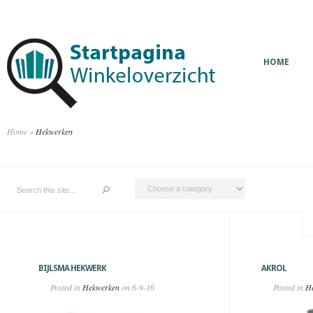
HOME
Home
»
Hekwerken
BIJLSMA HEKWERK
AKROL
Posted in
Hekwerken
on 6-9-16
Posted in
H