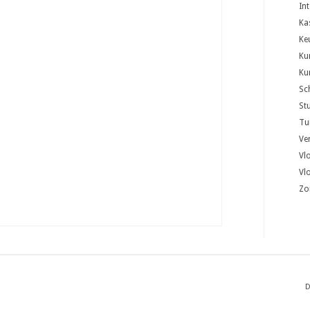
In
Ka
Ke
Ku
Ku
Sc
St
Tu
Ver
Vl
Vl
Zo
D