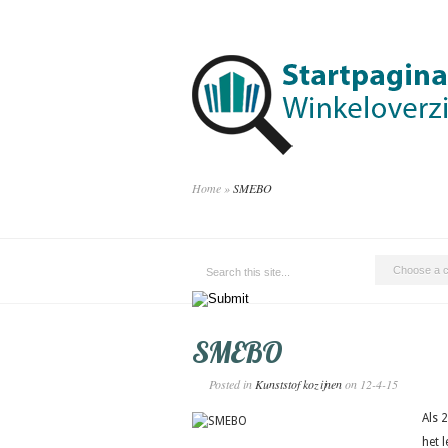
Home
»
SMEBO
SMEBO
Posted in
Kunststof kozijnen
on 12-4-15
Als 
het 