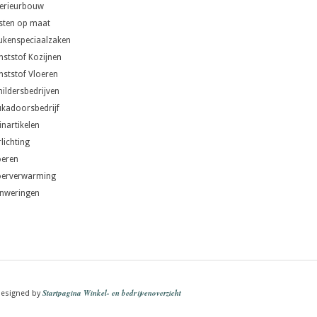
terieurbouw
sten op maat
ukenspeciaalzaken
nststof Kozijnen
nststof Vloeren
hildersbedrijven
ukadoorsbedrijf
inartikelen
lichting
oeren
oerverwarming
nweringen
Startpagina Winkel- en bedrijvenoverzicht
esigned by