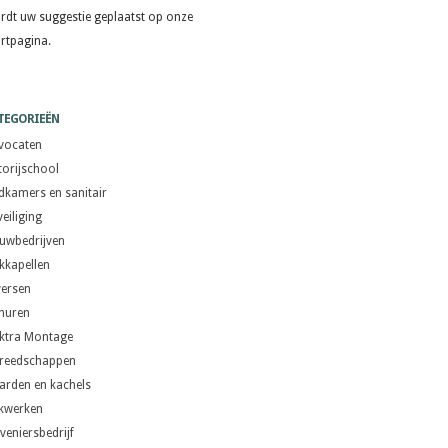
rdt uw suggestie geplaatst op onze
artpagina.
TEGORIEËN
vocaten
torijschool
dkamers en sanitair
eiliging
uwbedrijven
kkapellen
versen
 huren
ektra Montage
reedschappen
arden en kachels
kwerken
veniersbedrijf