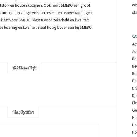
wo
tstof- en houten kozijnen. Ook heeft SMEBO een groot
st
rtiment aan vliesgevels, serres en terrasoverkappingen.
u kiest voor SMEBO, kiest u voor zekerheid en kwaliteit.
e levering en kwaliteit staat hoog bovenaan bij SMEBO.
CA
Ad
Au
Ba
Bev
Additional Info
Bo
Da
Di
DJ
El
Ge
View Location
Ha
He
Ho