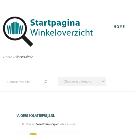
HOME
Home
»
vloerisolatie
VLOERISOLATIEPRIJS.NL
Posted in
Isolatiebedrijven
on 11-7-16